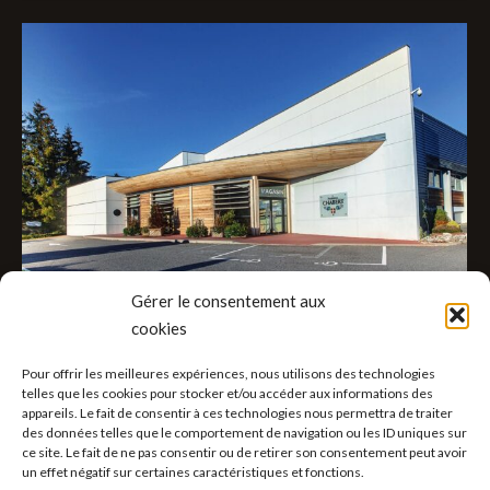
Gérer le consentement aux
cookies
LA FRUITIÈRE DU VAL DE FIER
Pour offrir les meilleures expériences, nous utilisons des technologies
Fruitières
Par
AdminVincent74
28 octobre 2022
telles que les cookies pour stocker et/ou accéder aux informations des
appareils. Le fait de consentir à ces technologies nous permettra de traiter
La fruitière du Val de Fier Située au cœur de
des données telles que le comportement de navigation ou les ID uniques sur
ce site. Le fait de ne pas consentir ou de retirer son consentement peut avoir
l’Albanais, la fruitière du Val de Fier est la première
un effet négatif sur certaines caractéristiques et fonctions.
fruitière acquise par la famille Chabert en 1967.