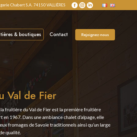
gerie Chabert S.A. 74150 VALLIÈRES
La
La
La
page
page
page
Facebook
Instagram
LinkedIn
s'ouvre
s'ouvre
s'ouvre
dans
dans
dans
itières & boutiques
Contact
Rejoignez-nous
une
une
une
nouvelle
nouvelle
nouvelle
fenêtre
fenêtre
fenêtre
du Val de Fier
la fruitière du Val de Fier est la première fruitière
rt en 1967. Dans une ambiance chalet d’alpage, elle
ux fromages de Savoie traditionnels ainsi qu’un large
de qualité.