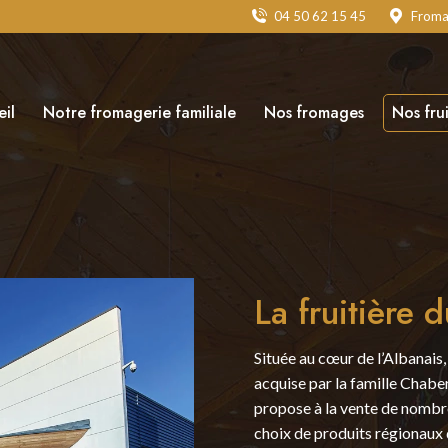
04 50 62 15 45
Froma
il
Notre fromagerie familiale
Nos fromages
Nos fru
La fruitière 
Située au cœur de l’Albanais, 
acquise par la famille Chabe
propose à la vente de nombre
choix de produits régionaux 